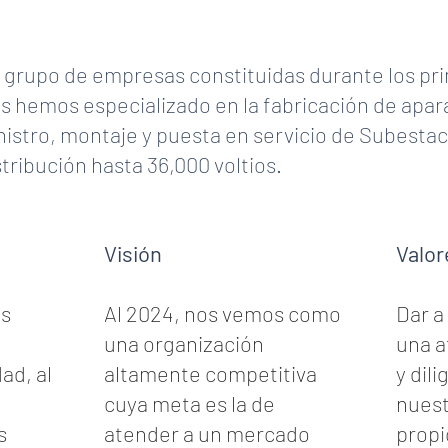
grupo de empresas constituidas durante los pri
os hemos especializado en la fabricación de apa
nistro, montaje y puesta en servicio de Subesta
tribución hasta 36,000 voltios.
Visión
Valor
os
Al 2024, nos vemos como
Dar a
una organización
una a
dad, al
altamente competitiva
y dil
cuya meta es la de
nuest
s
atender a un mercado
propic