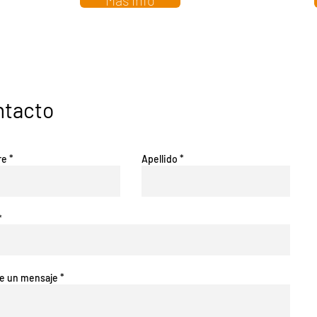
Más info
ntacto
re
Apellido
be un mensaje