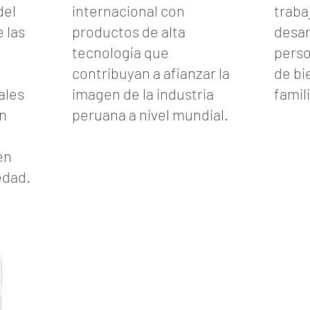
del
internacional con
traba
 las
productos de alta
desar
tecnología que
perso
contribuyan a afianzar la
de bi
ales
imagen de la industria
famil
ón
peruana a nivel mundial.
en
edad.