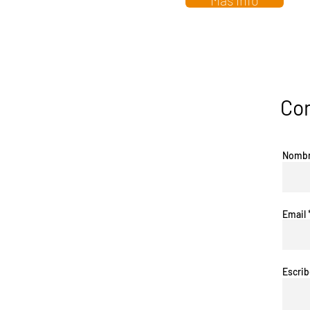
Más info
Co
Nomb
Email
Escri