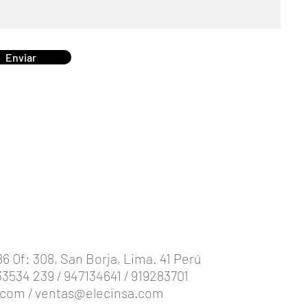
Enviar
86 Of: 308, San Borja, Lima. 41 Perú
933534 239 / 947134641 / 919283701
.com
/
ventas@elecinsa.com